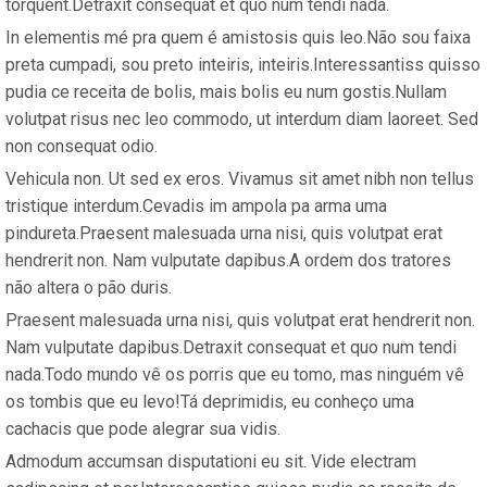
torquent.Detraxit consequat et quo num tendi nada.
In elementis mé pra quem é amistosis quis leo.Não sou faixa
preta cumpadi, sou preto inteiris, inteiris.Interessantiss quisso
pudia ce receita de bolis, mais bolis eu num gostis.Nullam
volutpat risus nec leo commodo, ut interdum diam laoreet. Sed
non consequat odio.
Vehicula non. Ut sed ex eros. Vivamus sit amet nibh non tellus
tristique interdum.Cevadis im ampola pa arma uma
pindureta.Praesent malesuada urna nisi, quis volutpat erat
hendrerit non. Nam vulputate dapibus.A ordem dos tratores
não altera o pão duris.
Praesent malesuada urna nisi, quis volutpat erat hendrerit non.
Nam vulputate dapibus.Detraxit consequat et quo num tendi
nada.Todo mundo vê os porris que eu tomo, mas ninguém vê
os tombis que eu levo!Tá deprimidis, eu conheço uma
cachacis que pode alegrar sua vidis.
Admodum accumsan disputationi eu sit. Vide electram