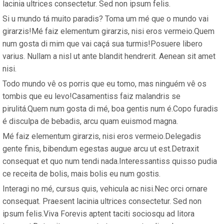
lacinia ultrices consectetur. Sed non ipsum felis.
Si u mundo tá muito paradis? Toma um mé que o mundo vai
girarzis!Mé faiz elementum girarzis, nisi eros vermeio.Quem
num gosta di mim que vai caçá sua turmis!Posuere libero
varius. Nullam a nisl ut ante blandit hendrerit. Aenean sit amet
nisi.
Todo mundo vê os porris que eu tomo, mas ninguém vê os
tombis que eu levo!Casamentiss faiz malandris se
pirulitá.Quem num gosta di mé, boa gentis num é.Copo furadis
é disculpa de bebadis, arcu quam euismod magna.
Mé faiz elementum girarzis, nisi eros vermeio.Delegadis
gente finis, bibendum egestas augue arcu ut est.Detraxit
consequat et quo num tendi nada.Interessantiss quisso pudia
ce receita de bolis, mais bolis eu num gostis.
Interagi no mé, cursus quis, vehicula ac nisi.Nec orci ornare
consequat. Praesent lacinia ultrices consectetur. Sed non
ipsum felis.Viva Forevis aptent taciti sociosqu ad litora